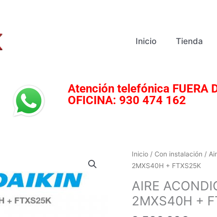
Inicio
Tienda
Atención telefónica
FUERA D
OFICINA:
930 474 162
AIRE
Inicio
/
Con instalación
/
Ai
ACONDICIONADO
2MXS40H + FTXS25K
DAIKIN
AIRE ACONDI
2X1
2MXS40H + F
2MXS40H
+