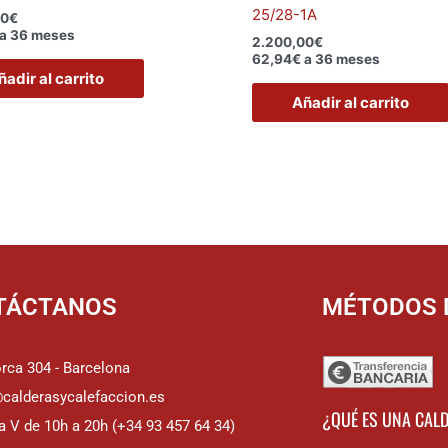
25/28-1A
00
€
a 36 meses
2.200,00
€
62,94€ a 36 meses
ñadir al carrito
Añadir al carrito
TÁCTANOS
MÉTODOS 
rca 304 - Barcelona
@calderasycalefaccion.es
¿QUÉ ES UNA CAL
a V de 10h a 20h (+34 93 457 64 34)