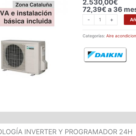
2.530,00
€
FTXS25K
72,39€ a 36 me
cantidad
-
+
Añ
Categorías:
Aire acondicio
OLOGÍA INVERTER Y PROGRAMADOR 24H