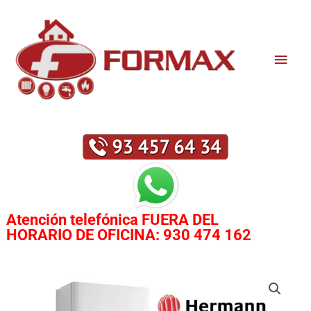
Ir
Men
al
contenido
princ
Atención telefónica
FUERA DEL
HORARIO DE OFICINA:
930 474 162
CALDERA
HERMANN
MICRAPLUS