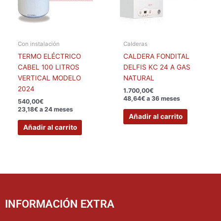
Con instalación
Calderas
TERMO ELÉCTRICO
CALDERA FONDITAL
CABEL 100 LITROS
DELFIS KC 24 A GAS
VERTICAL MODELO
NATURAL
2024
1.700,00
€
48,64€ a 36 meses
540,00
€
23,18€ a 24 meses
Añadir al carrito
Añadir al carrito
INFORMACIÓN EXTRA