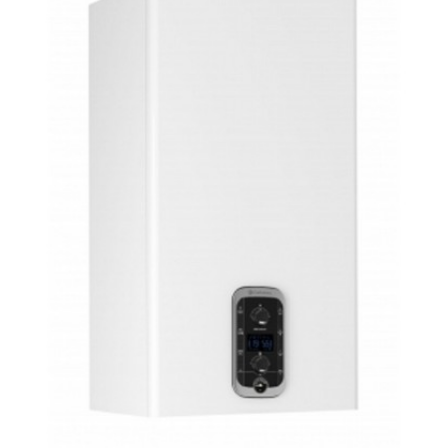
LINK
30
KW
cantidad