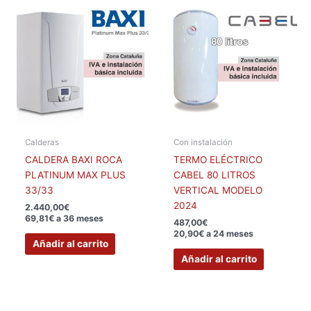
Calderas
Con instalación
CALDERA BAXI ROCA
TERMO ELÉCTRICO
PLATINUM MAX PLUS
CABEL 80 LITROS
33/33
VERTICAL MODELO
2024
2.440,00
€
69,81€ a 36 meses
487,00
€
20,90€ a 24 meses
Añadir al carrito
Añadir al carrito