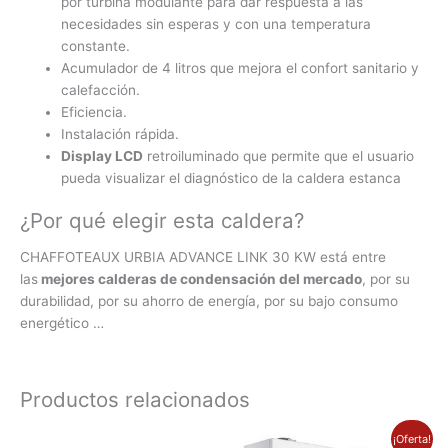
por turbina modulante para dar respuesta a las
necesidades sin esperas y con una temperatura
constante.
Acumulador de 4 litros que mejora el confort sanitario y
calefacción.
Eficiencia.
Instalación rápida.
Display LCD
retroiluminado que permite que el usuario
pueda visualizar el diagnóstico de la caldera estanca
¿Por qué elegir esta caldera?
CHAFFOTEAUX URBIA ADVANCE LINK 30 KW está entre
las
mejores calderas de condensación del mercado
, por su
durabilidad, por su ahorro de energía, por su bajo consumo
energético …
Productos relacionados
El
El
¡Oferta!
precio
precio