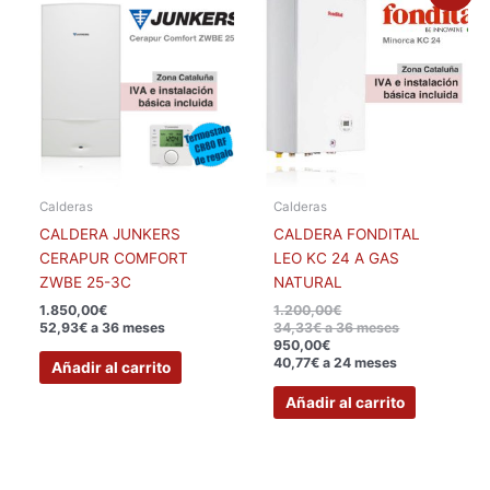
actual
original
es:
era:
950,00€.
1.200,00€.
Calderas
Calderas
CALDERA JUNKERS
CALDERA FONDITAL
CERAPUR COMFORT
LEO KC 24 A GAS
ZWBE 25-3C
NATURAL
1.850,00
€
1.200,00
€
52,93€ a 36 meses
34,33€ a 36 meses
950,00
€
40,77€ a 24 meses
Añadir al carrito
Añadir al carrito