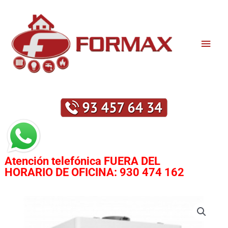
Ir
Men
al
contenido
princ
Atención telefónica
FUERA DEL
HORARIO DE OFICINA:
930 474 162
CHAFFOTEAUX
URBIA
ADVANCE