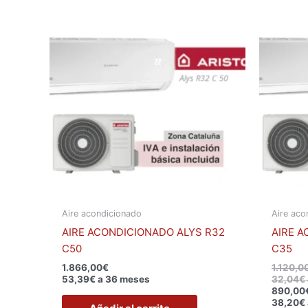
Aire acondicionado
Aire aco
AIRE ACONDICIONADO ALYS R32
AIRE A
C50
C35
1.866,00
€
1.120,0
53,39€ a 36 meses
32,04€ 
890,00
38,20€ 