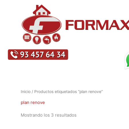
Ir
al
contenido
Ordenado
Inicio
/ Productos etiquetados “plan renove”
por
los
plan renove
últimos
Mostrando los 3 resultados