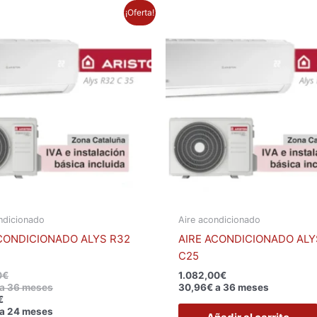
El
El
¡Oferta!
precio
precio
original
actual
era:
es:
1.120,00€.
890,00€.
ndicionado
Aire acondicionado
CONDICIONADO ALYS R32
AIRE ACONDICIONADO ALY
C25
0
€
1.082,00
€
a 36 meses
30,96€ a 36 meses
€
a 24 meses