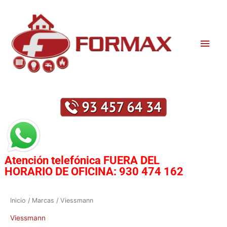
Ir
Men
al
contenido
princ
Atención telefónica
FUERA DEL
HORARIO DE OFICINA:
930 474 162
Ordenado
Inicio
/ Marcas / Viessmann
por
los
últimos
Viessmann