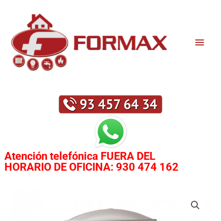
Ir
Men
al
contenido
princ
Atención telefónica
FUERA DEL
HORARIO DE OFICINA:
930 474 162
TERMO
ELÉCTRICO
ELACELL