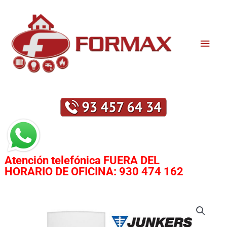
Ir
Men
al
contenido
princ
Atención telefónica
FUERA DEL
HORARIO DE OFICINA:
930 474 162
CALDERA
JUNKERS
CERAPUR