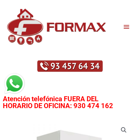
Ir
Men
al
contenido
princ
Atención telefónica
FUERA DEL
HORARIO DE OFICINA:
930 474 162
CALDERA
FONDITAL
FORMENTERA