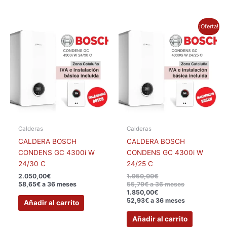
El
El
¡Oferta!
precio
precio
original
actual
era:
es:
1.950,00€.
1.850,00€.
Calderas
Calderas
CALDERA BOSCH
CALDERA BOSCH
CONDENS GC 4300i W
CONDENS GC 4300i W
24/30 C
24/25 C
2.050,00
€
1.950,00
€
58,65€ a 36 meses
55,79€ a 36 meses
1.850,00
€
52,93€ a 36 meses
Añadir al carrito
Añadir al carrito