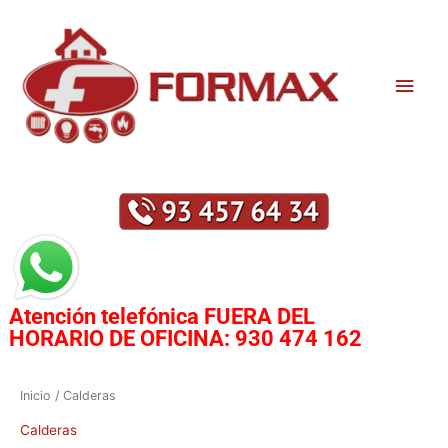
Ir
Men
al
contenido
princ
Atención telefónica
FUERA DEL
HORARIO DE OFICINA:
930 474 162
Ordenado
Inicio
/ Calderas
por
los
últimos
Calderas