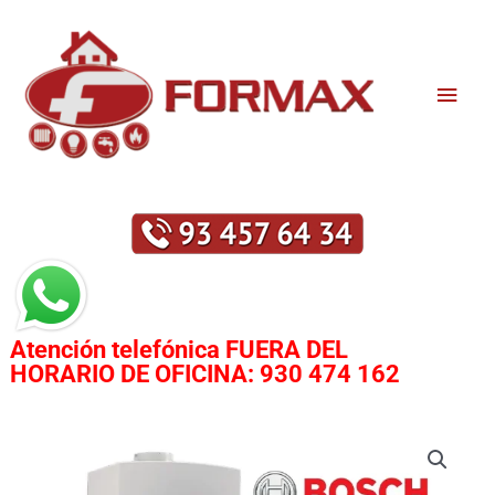
Ir
Men
al
contenido
princ
Atención telefónica
FUERA DEL
HORARIO DE OFICINA:
930 474 162
CALDERA
BOSCH
CONDENS