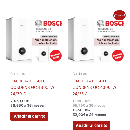
El
El
¡Oferta!
precio
precio
original
actual
era:
es:
1.950,00€.
1.850,00€.
Calderas
Calderas
CALDERA BOSCH
CALDERA BOSCH
CONDENS GC 4300i W
CONDENS GC 4300i W
24/30 C
24/25 C
2.050,00
€
1.950,00
€
58,65€ a 36 meses
55,79€ a 36 meses
1.850,00
€
52,93€ a 36 meses
Añadir al carrito
Añadir al carrito