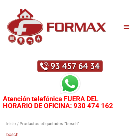
Ir
Men
al
contenido
princ
Atención telefónica
FUERA DEL
HORARIO DE OFICINA:
930 474 162
Ordenado
Inicio
/ Productos etiquetados “bosch”
por
los
últimos
bosch