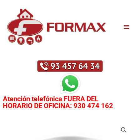
Ir
Men
al
contenido
princ
Atención telefónica
FUERA DEL
HORARIO DE OFICINA:
930 474 162
TERMO
ELÉCTRICO
CHAFFOTEAUX