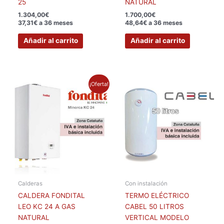
25
NATURAL
1.304,00
€
1.700,00
€
37,31€ a 36 meses
48,64€ a 36 meses
Añadir al carrito
Añadir al carrito
El
El
¡Oferta!
precio
precio
actual
original
es:
era:
950,00€.
1.200,00€.
Calderas
Con instalación
CALDERA FONDITAL
TERMO ELÉCTRICO
LEO KC 24 A GAS
CABEL 50 LITROS
NATURAL
VERTICAL MODELO