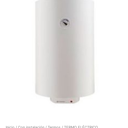
CHX
R
100
ES
EU
cantidad
Inicio
/
Con instalación
/
Termos
/ TERMO ELÉCTRICO