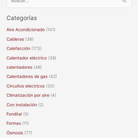
B
u
Categorías
s
c
Aire Acondicionado
(141)
a
Calderas
(38)
r
Calefacción
(173)
p
Calentador eléctrico
(38)
o
calentadores
(48)
r
Calentadores de gas
(42)
:
Circuitos electricos
(30)
Climatización por aire
(4)
Con instalación
(2)
Fondital
(5)
Formax
(11)
Ósmosis
(77)