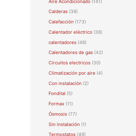
Aire Acondicionado
(141)
a
r
Calderas
(38)
p
Calefacción
(173)
o
Calentador eléctrico
(38)
r
calentadores
(48)
:
Calentadores de gas
(42)
Circuitos electricos
(30)
Climatización por aire
(4)
Con instalación
(2)
Fondital
(5)
Formax
(11)
Ósmosis
(77)
Sin instalación
(1)
Termostatos
(49)