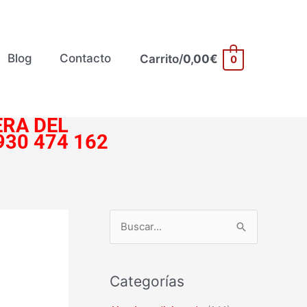
Blog
Contacto
Carrito/
0,00
€
0
RA DEL
930 474 162
B
u
s
Categorías
c