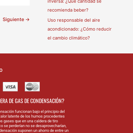
inversa: ¿Qué cantidad se
recomienda beber?
Siguiente
→
Uso responsable del aire
acondicionado: ¿Cómo reducir
el cambio climático?
O
DERA DE GAS DE CONDENSACIÓN?
nsación funcionan bajo el principio del
alor latente de los humos procedentes
os gases que en una caldera de tiro
nco se perderían no se desaprovecharían,
densación suponen un ahorro de entre un