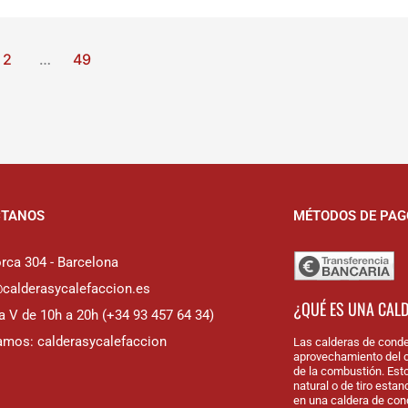
2
…
49
CTANOS
MÉTODOS DE PAG
rca 304 - Barcelona
@calderasycalefaccion.es
¿QUÉ ES UNA CAL
a V de 10h a 20h (+34 93 457 64 34)
amos: calderasycalefaccion
Las calderas de conde
aprovechamiento del c
de la combustión. Est
natural o de tiro esta
en una caldera de con