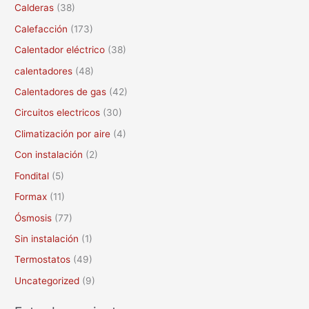
Calderas
(38)
r
Calefacción
(173)
p
Calentador eléctrico
(38)
o
calentadores
(48)
r
Calentadores de gas
(42)
:
Circuitos electricos
(30)
Climatización por aire
(4)
Con instalación
(2)
Fondital
(5)
Formax
(11)
Ósmosis
(77)
Sin instalación
(1)
Termostatos
(49)
Uncategorized
(9)