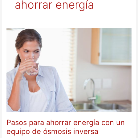
ahorrar energía
Pasos
para
ahorrar
energía
con
un
equipo
de
ósmosis
inversa
Pasos para ahorrar energía con un
equipo de ósmosis inversa