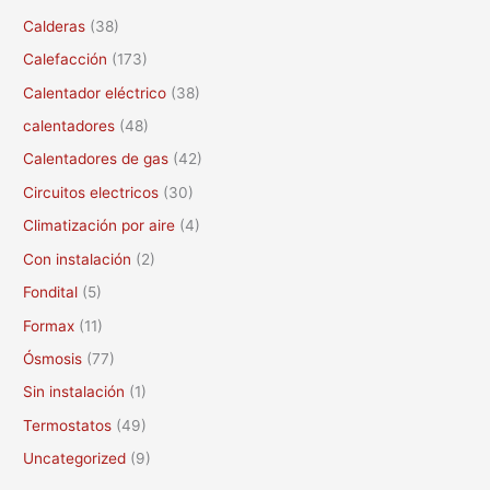
a
Calderas
(38)
r
Calefacción
(173)
p
Calentador eléctrico
(38)
o
calentadores
(48)
r
Calentadores de gas
(42)
:
Circuitos electricos
(30)
Climatización por aire
(4)
Con instalación
(2)
Fondital
(5)
Formax
(11)
Ósmosis
(77)
Sin instalación
(1)
Termostatos
(49)
Uncategorized
(9)