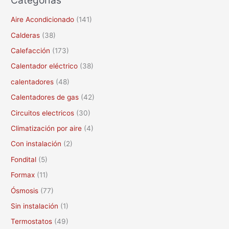
s
c
Aire Acondicionado
(141)
a
Calderas
(38)
r
Calefacción
(173)
p
Calentador eléctrico
(38)
o
calentadores
(48)
r
Calentadores de gas
(42)
:
Circuitos electricos
(30)
Climatización por aire
(4)
Con instalación
(2)
Fondital
(5)
Formax
(11)
Ósmosis
(77)
Sin instalación
(1)
Termostatos
(49)