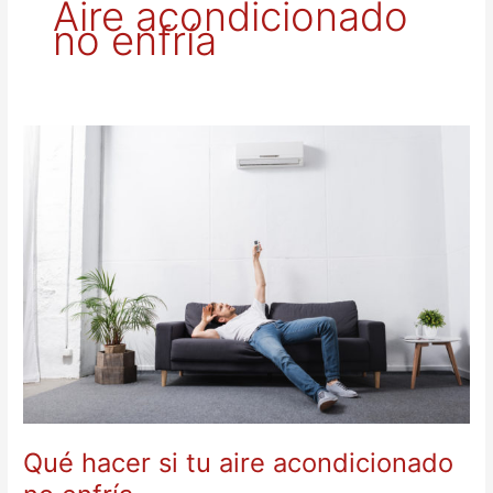
Aire acondicionado
no enfría
Qué
hacer
si
tu
aire
acondicionado
no
enfría
Qué hacer si tu aire acondicionado