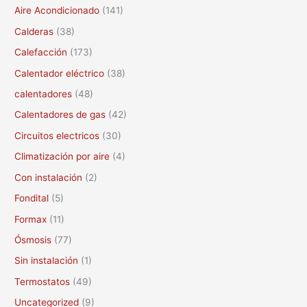
c
Aire Acondicionado
(141)
a
Calderas
(38)
r
Calefacción
(173)
p
Calentador eléctrico
(38)
o
calentadores
(48)
r
Calentadores de gas
(42)
:
Circuitos electricos
(30)
Climatización por aire
(4)
Con instalación
(2)
Fondital
(5)
Formax
(11)
Ósmosis
(77)
Sin instalación
(1)
Termostatos
(49)
Uncategorized
(9)