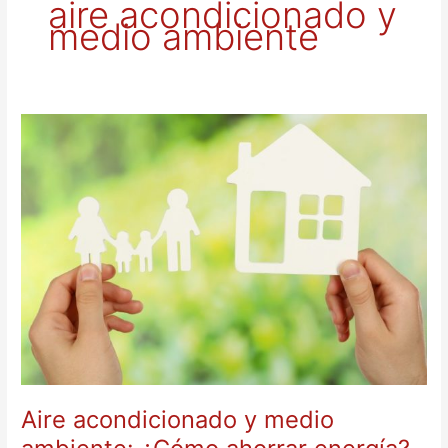
aire acondicionado y
medio ambiente
Aire
acondicionado
y
medio
ambiente:
¿Cómo
ahorrar
energía?
Aire acondicionado y medio