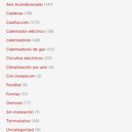
c
Aire Acondicionado
(141)
a
Calderas
(38)
r
Calefacción
(173)
p
Calentador eléctrico
(38)
o
calentadores
(48)
r
Calentadores de gas
(42)
:
Circuitos electricos
(30)
Climatización por aire
(4)
Con instalación
(2)
Fondital
(5)
Formax
(11)
Ósmosis
(77)
Sin instalación
(1)
Termostatos
(49)
Uncategorized
(9)