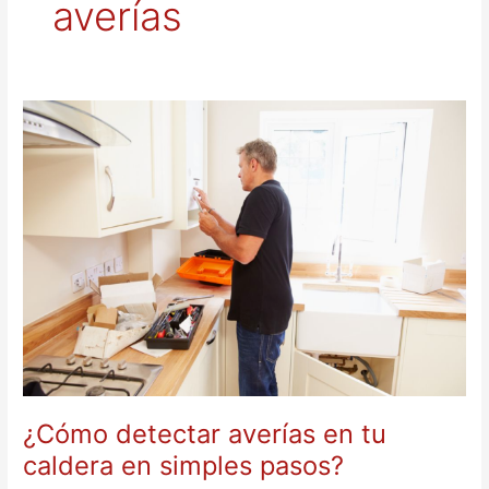
averías
¿Cómo
detectar
averías
en
tu
caldera
en
simples
pasos?
¿Cómo detectar averías en tu
caldera en simples pasos?