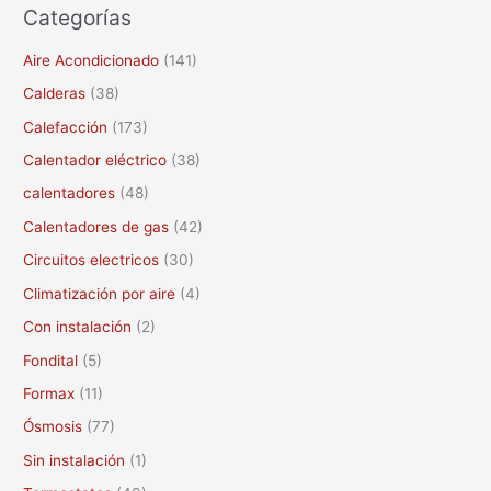
Categorías
s
c
Aire Acondicionado
(141)
a
Calderas
(38)
r
Calefacción
(173)
p
Calentador eléctrico
(38)
o
calentadores
(48)
r
Calentadores de gas
(42)
:
Circuitos electricos
(30)
Climatización por aire
(4)
Con instalación
(2)
Fondital
(5)
Formax
(11)
Ósmosis
(77)
Sin instalación
(1)