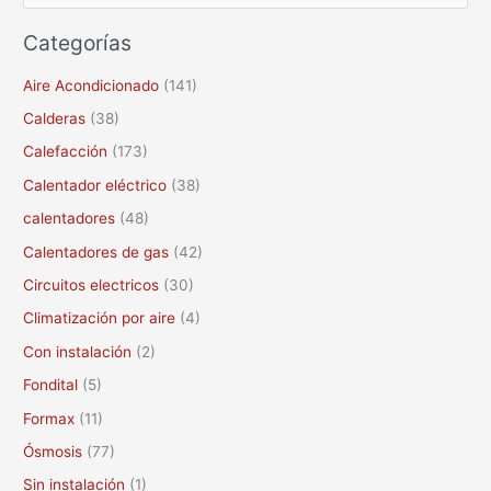
u
Categorías
s
c
Aire Acondicionado
(141)
a
Calderas
(38)
r
Calefacción
(173)
p
Calentador eléctrico
(38)
o
calentadores
(48)
r
Calentadores de gas
(42)
:
Circuitos electricos
(30)
Climatización por aire
(4)
Con instalación
(2)
Fondital
(5)
Formax
(11)
Ósmosis
(77)
Sin instalación
(1)