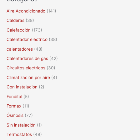
c
Aire Acondicionado
(141)
a
Calderas
(38)
r
Calefacción
(173)
p
Calentador eléctrico
(38)
o
calentadores
(48)
r
Calentadores de gas
(42)
:
Circuitos electricos
(30)
Climatización por aire
(4)
Con instalación
(2)
Fondital
(5)
Formax
(11)
Ósmosis
(77)
Sin instalación
(1)
Termostatos
(49)