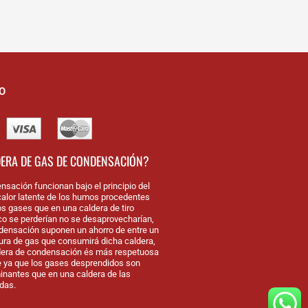
O
DERA DE GAS DE CONDENSACIÓN?
nsación funcionan bajo el principio del
alor latente de los humos procedentes
os gases que en una caldera de tiro
nco se perderían no se desaprovecharían,
densación suponen un ahorro de entre un
tura de gas que consumirá dicha caldera,
dera de condensación és más respetuosa
 ya que los gases desprendidos son
antes que en una caldera de las
das.