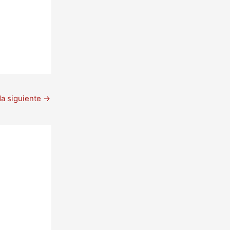
da siguiente
→