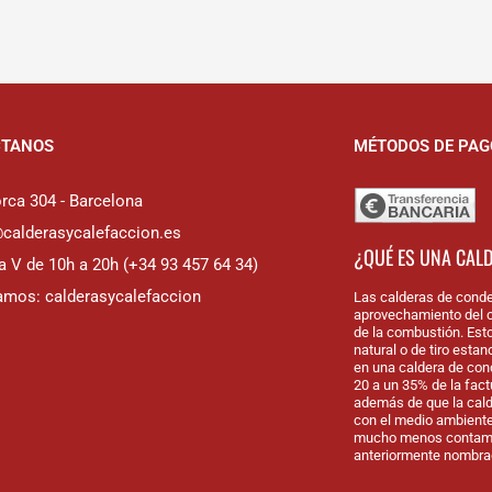
CTANOS
MÉTODOS DE PAG
rca 304 - Barcelona
@calderasycalefaccion.es
¿QUÉ ES UNA CAL
a V de 10h a 20h (+34 93 457 64 34)
amos: calderasycalefaccion
Las calderas de conde
aprovechamiento del c
de la combustión. Est
natural o de tiro esta
en una caldera de con
20 a un 35% de la fac
además de que la cal
con el medio ambiente
mucho menos contamin
anteriormente nombra