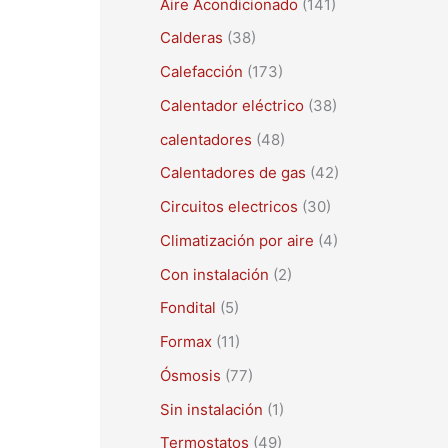
Aire Acondicionado
(141)
a
r
Calderas
(38)
p
Calefacción
(173)
o
Calentador eléctrico
(38)
r
calentadores
(48)
:
Calentadores de gas
(42)
Circuitos electricos
(30)
Climatización por aire
(4)
Con instalación
(2)
Fondital
(5)
Formax
(11)
Ósmosis
(77)
Sin instalación
(1)
Termostatos
(49)