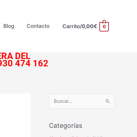
Blog
Contacto
Carrito/
0,00
€
0
RA DEL
930 474 162
B
u
s
Categorías
c