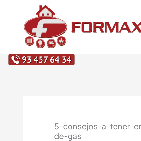
Ir
al
contenido
5-consejos-a-tener-en
de-gas