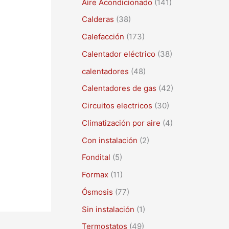
Aire Acondicionado
(141)
a
r
Calderas
(38)
p
Calefacción
(173)
o
Calentador eléctrico
(38)
r
calentadores
(48)
:
Calentadores de gas
(42)
Circuitos electricos
(30)
Climatización por aire
(4)
Con instalación
(2)
Fondital
(5)
Formax
(11)
Ósmosis
(77)
Sin instalación
(1)
Termostatos
(49)