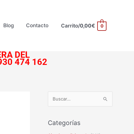
Blog
Contacto
Carrito/
0,00
€
0
RA DEL
930 474 162
B
u
s
Categorías
c