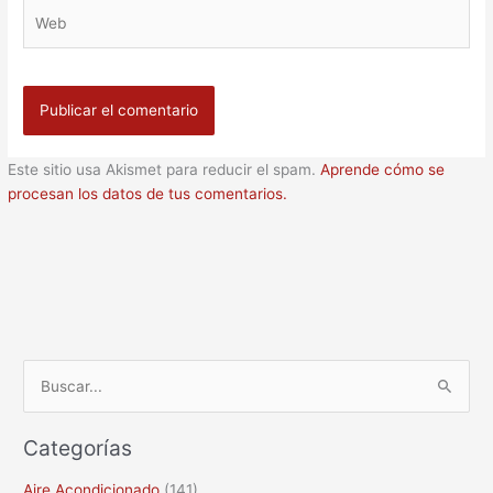
Web
Este sitio usa Akismet para reducir el spam.
Aprende cómo se
procesan los datos de tus comentarios.
B
u
Categorías
s
c
Aire Acondicionado
(141)