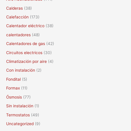
a
Calderas
(38)
r
Calefacción
(173)
p
Calentador eléctrico
(38)
o
calentadores
(48)
r
Calentadores de gas
(42)
:
Circuitos electricos
(30)
Climatización por aire
(4)
Con instalación
(2)
Fondital
(5)
Formax
(11)
Ósmosis
(77)
Sin instalación
(1)
Termostatos
(49)
Uncategorized
(9)