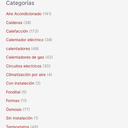
Categorías
s
c
Aire Acondicionado
(141)
a
Calderas
(38)
r
Calefacción
(173)
p
Calentador eléctrico
(38)
o
calentadores
(48)
r
Calentadores de gas
(42)
:
Circuitos electricos
(30)
Climatización por aire
(4)
Con instalación
(2)
Fondital
(5)
Formax
(11)
Ósmosis
(77)
Sin instalación
(1)
Termostatos
(49)