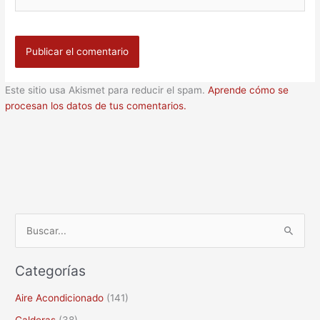
Este sitio usa Akismet para reducir el spam.
Aprende cómo se
procesan los datos de tus comentarios.
B
u
Categorías
s
c
Aire Acondicionado
(141)
a
Calderas
(38)