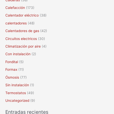
r
Calefacción
(173)
p
Calentador eléctrico
(38)
o
calentadores
(48)
r
Calentadores de gas
(42)
:
Circuitos electricos
(30)
Climatización por aire
(4)
Con instalación
(2)
Fondital
(5)
Formax
(11)
Ósmosis
(77)
Sin instalación
(1)
Termostatos
(49)
Uncategorized
(9)
Entradas recientes