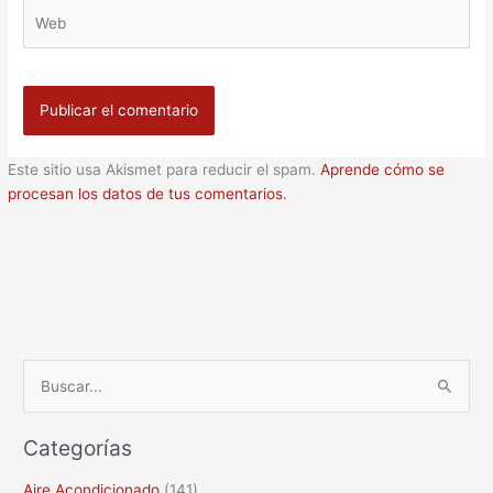
Web
Este sitio usa Akismet para reducir el spam.
Aprende cómo se
procesan los datos de tus comentarios.
B
u
Categorías
s
c
Aire Acondicionado
(141)