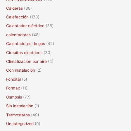
a
Calderas
(38)
r
Calefacción
(173)
p
Calentador eléctrico
(38)
o
calentadores
(48)
r
Calentadores de gas
(42)
:
Circuitos electricos
(30)
Climatización por aire
(4)
Con instalación
(2)
Fondital
(5)
Formax
(11)
Ósmosis
(77)
Sin instalación
(1)
Termostatos
(49)
Uncategorized
(9)