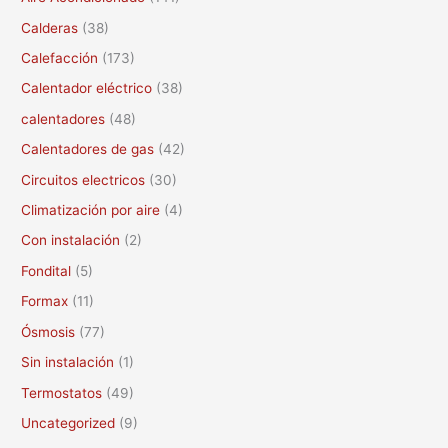
a
Calderas
(38)
r
Calefacción
(173)
p
Calentador eléctrico
(38)
o
calentadores
(48)
r
Calentadores de gas
(42)
:
Circuitos electricos
(30)
Climatización por aire
(4)
Con instalación
(2)
Fondital
(5)
Formax
(11)
Ósmosis
(77)
Sin instalación
(1)
Termostatos
(49)
Uncategorized
(9)