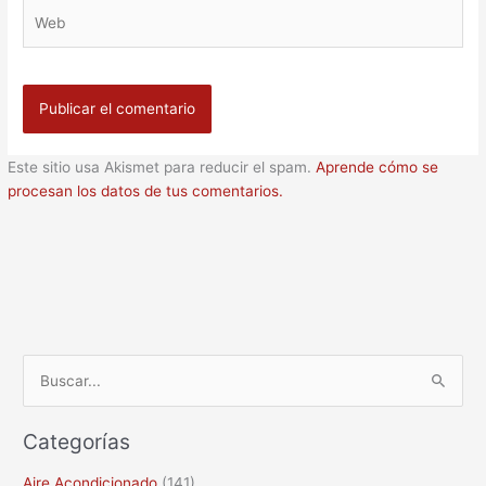
Web
Este sitio usa Akismet para reducir el spam.
Aprende cómo se
procesan los datos de tus comentarios.
B
u
Categorías
s
c
Aire Acondicionado
(141)