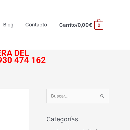
Blog
Contacto
Carrito/
0,00
€
0
RA DEL
930 474 162
B
u
s
Categorías
c