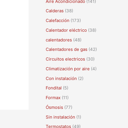
Aire Acondicionado
(141)
a
r
Calderas
(38)
p
Calefacción
(173)
o
Calentador eléctrico
(38)
r
calentadores
(48)
:
Calentadores de gas
(42)
Circuitos electricos
(30)
Climatización por aire
(4)
Con instalación
(2)
Fondital
(5)
Formax
(11)
Ósmosis
(77)
Sin instalación
(1)
Termostatos
(49)