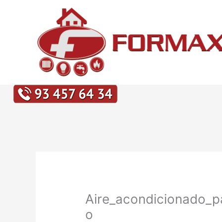
Ir
al
contenido
Aire_acondicionado_pa
o