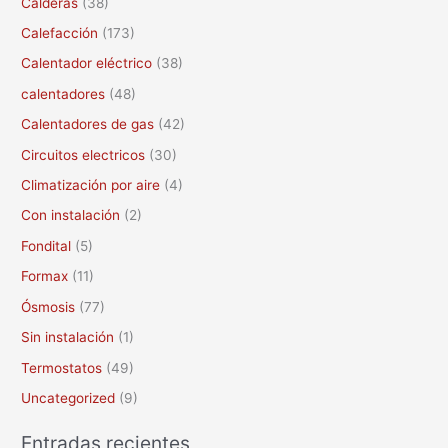
Calderas
(38)
r
Calefacción
(173)
p
Calentador eléctrico
(38)
o
calentadores
(48)
r
Calentadores de gas
(42)
:
Circuitos electricos
(30)
Climatización por aire
(4)
Con instalación
(2)
Fondital
(5)
Formax
(11)
Ósmosis
(77)
Sin instalación
(1)
Termostatos
(49)
Uncategorized
(9)
Entradas recientes