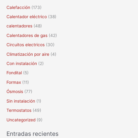
r
Calefacción
(173)
p
Calentador eléctrico
(38)
o
calentadores
(48)
r
Calentadores de gas
(42)
:
Circuitos electricos
(30)
Climatización por aire
(4)
Con instalación
(2)
Fondital
(5)
Formax
(11)
Ósmosis
(77)
Sin instalación
(1)
Termostatos
(49)
Uncategorized
(9)
Entradas recientes