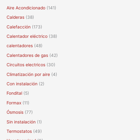
c
Aire Acondicionado
(141)
a
Calderas
(38)
r
Calefacción
(173)
p
Calentador eléctrico
(38)
o
calentadores
(48)
r
Calentadores de gas
(42)
:
Circuitos electricos
(30)
Climatización por aire
(4)
Con instalación
(2)
Fondital
(5)
Formax
(11)
Ósmosis
(77)
Sin instalación
(1)
Termostatos
(49)