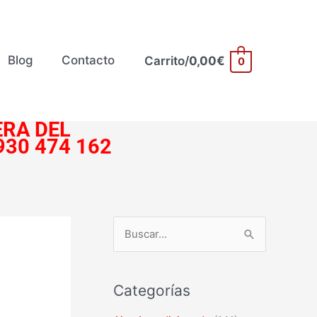
Blog
Contacto
Carrito/
0,00
€
0
RA DEL
930 474 162
B
u
s
Categorías
c