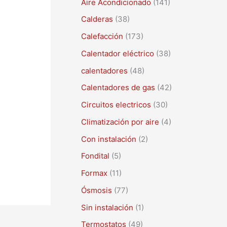
Aire Acondicionado
(141)
a
r
Calderas
(38)
p
Calefacción
(173)
o
Calentador eléctrico
(38)
r
calentadores
(48)
:
Calentadores de gas
(42)
Circuitos electricos
(30)
Climatización por aire
(4)
Con instalación
(2)
Fondital
(5)
Formax
(11)
Ósmosis
(77)
Sin instalación
(1)
Termostatos
(49)