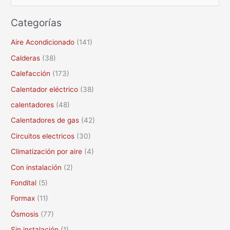
u
Categorías
s
c
Aire Acondicionado
(141)
a
Calderas
(38)
r
Calefacción
(173)
p
Calentador eléctrico
(38)
o
calentadores
(48)
r
Calentadores de gas
(42)
:
Circuitos electricos
(30)
Climatización por aire
(4)
Con instalación
(2)
Fondital
(5)
Formax
(11)
Ósmosis
(77)
Sin instalación
(1)