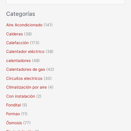
u
Categorías
s
c
Aire Acondicionado
(141)
a
Calderas
(38)
r
Calefacción
(173)
p
Calentador eléctrico
(38)
o
calentadores
(48)
r
Calentadores de gas
(42)
:
Circuitos electricos
(30)
Climatización por aire
(4)
Con instalación
(2)
Fondital
(5)
Formax
(11)
Ósmosis
(77)