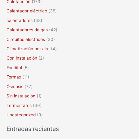
Calefacción
(173)
p
Calentador eléctrico
(38)
o
calentadores
(48)
r
Calentadores de gas
(42)
:
Circuitos electricos
(30)
Climatización por aire
(4)
Con instalación
(2)
Fondital
(5)
Formax
(11)
Ósmosis
(77)
Sin instalación
(1)
Termostatos
(49)
Uncategorized
(9)
Entradas recientes