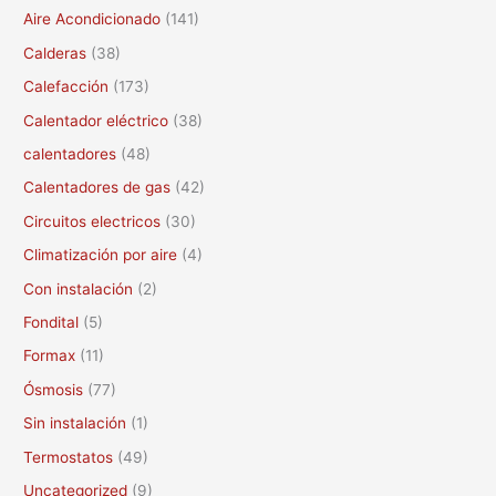
c
Aire Acondicionado
(141)
a
Calderas
(38)
r
Calefacción
(173)
p
Calentador eléctrico
(38)
o
calentadores
(48)
r
Calentadores de gas
(42)
:
Circuitos electricos
(30)
Climatización por aire
(4)
Con instalación
(2)
Fondital
(5)
Formax
(11)
Ósmosis
(77)
Sin instalación
(1)
Termostatos
(49)
Uncategorized
(9)