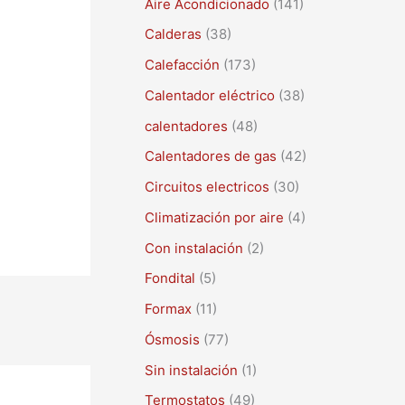
Aire Acondicionado
(141)
a
r
Calderas
(38)
p
Calefacción
(173)
o
Calentador eléctrico
(38)
r
calentadores
(48)
:
Calentadores de gas
(42)
Circuitos electricos
(30)
Climatización por aire
(4)
Con instalación
(2)
Fondital
(5)
Formax
(11)
Ósmosis
(77)
Sin instalación
(1)
Termostatos
(49)