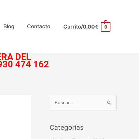
Blog
Contacto
Carrito/
0,00
€
0
RA DEL
930 474 162
B
u
s
Categorías
c