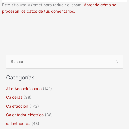
Este sitio usa Akismet para reducir el spam.
Aprende cómo se
procesan los datos de tus comentarios.
B
u
Categorías
s
c
Aire Acondicionado
(141)
a
Calderas
(38)
r
Calefacción
(173)
p
Calentador eléctrico
(38)
o
calentadores
(48)
r