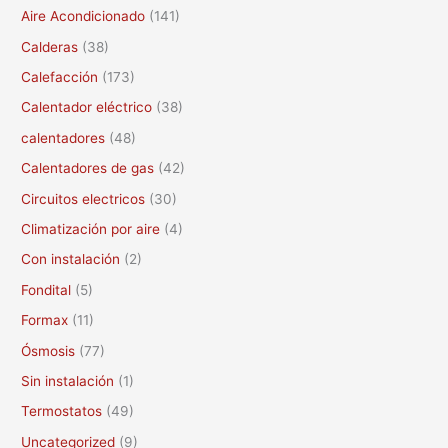
c
Aire Acondicionado
(141)
a
Calderas
(38)
r
Calefacción
(173)
p
Calentador eléctrico
(38)
o
calentadores
(48)
r
Calentadores de gas
(42)
:
Circuitos electricos
(30)
Climatización por aire
(4)
Con instalación
(2)
Fondital
(5)
Formax
(11)
Ósmosis
(77)
Sin instalación
(1)
Termostatos
(49)
Uncategorized
(9)