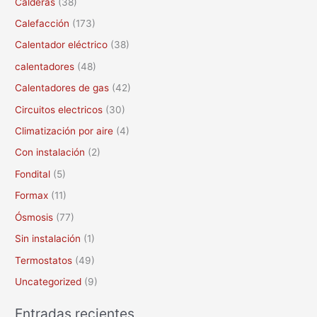
Calderas
(38)
r
Calefacción
(173)
p
Calentador eléctrico
(38)
o
calentadores
(48)
r
Calentadores de gas
(42)
:
Circuitos electricos
(30)
Climatización por aire
(4)
Con instalación
(2)
Fondital
(5)
Formax
(11)
Ósmosis
(77)
Sin instalación
(1)
Termostatos
(49)
Uncategorized
(9)
Entradas recientes