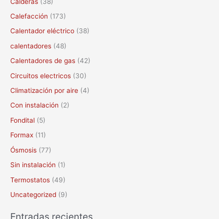
Calderas
(38)
r
Calefacción
(173)
p
Calentador eléctrico
(38)
o
calentadores
(48)
r
Calentadores de gas
(42)
:
Circuitos electricos
(30)
Climatización por aire
(4)
Con instalación
(2)
Fondital
(5)
Formax
(11)
Ósmosis
(77)
Sin instalación
(1)
Termostatos
(49)
Uncategorized
(9)
Entradas recientes