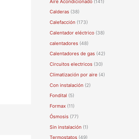
Aire Acondicionado
(141)
a
r
Calderas
(38)
p
Calefacción
(173)
o
Calentador eléctrico
(38)
r
calentadores
(48)
:
Calentadores de gas
(42)
Circuitos electricos
(30)
Climatización por aire
(4)
Con instalación
(2)
Fondital
(5)
Formax
(11)
Ósmosis
(77)
Sin instalación
(1)
Termostatos
(49)