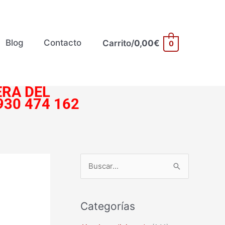
Blog
Contacto
Carrito/
0,00
€
0
RA DEL
930 474 162
B
u
s
Categorías
c