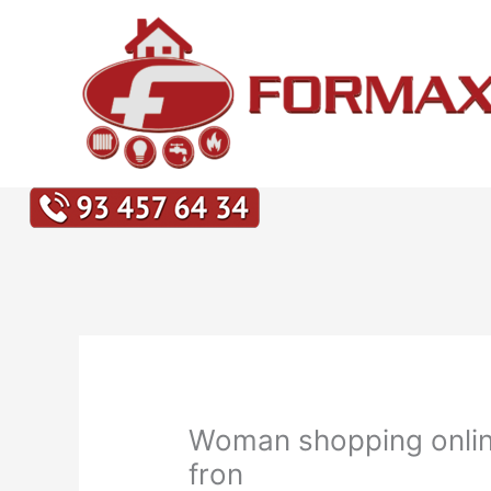
Ir
al
contenido
Woman shopping online 
fron