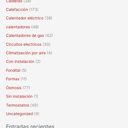
Calderas
(38)
r
Calefacción
(173)
p
Calentador eléctrico
(38)
o
calentadores
(48)
r
Calentadores de gas
(42)
:
Circuitos electricos
(30)
Climatización por aire
(4)
Con instalación
(2)
Fondital
(5)
Formax
(11)
Ósmosis
(77)
Sin instalación
(1)
Termostatos
(49)
Uncategorized
(9)
Entradas recientes