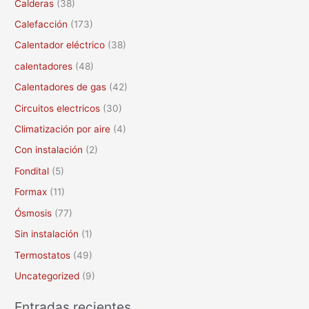
Calderas
(38)
r
Calefacción
(173)
p
Calentador eléctrico
(38)
o
calentadores
(48)
r
Calentadores de gas
(42)
:
Circuitos electricos
(30)
Climatización por aire
(4)
Con instalación
(2)
Fondital
(5)
Formax
(11)
Ósmosis
(77)
Sin instalación
(1)
Termostatos
(49)
Uncategorized
(9)
Entradas recientes