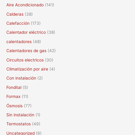
c
Aire Acondicionado
(141)
a
Calderas
(38)
r
Calefacción
(173)
p
Calentador eléctrico
(38)
o
calentadores
(48)
r
Calentadores de gas
(42)
:
Circuitos electricos
(30)
Climatización por aire
(4)
Con instalación
(2)
Fondital
(5)
Formax
(11)
Ósmosis
(77)
Sin instalación
(1)
Termostatos
(49)
Uncategorized
(9)