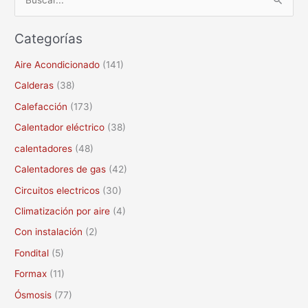
B
u
Categorías
s
c
Aire Acondicionado
(141)
a
Calderas
(38)
r
Calefacción
(173)
p
Calentador eléctrico
(38)
o
calentadores
(48)
r
Calentadores de gas
(42)
:
Circuitos electricos
(30)
Climatización por aire
(4)
Con instalación
(2)
Fondital
(5)
Formax
(11)
Ósmosis
(77)