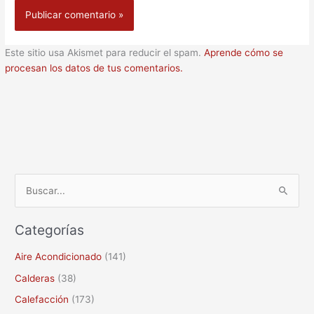
Este sitio usa Akismet para reducir el spam.
Aprende cómo se
procesan los datos de tus comentarios.
B
u
Categorías
s
c
Aire Acondicionado
(141)
a
Calderas
(38)
r
Calefacción
(173)
p