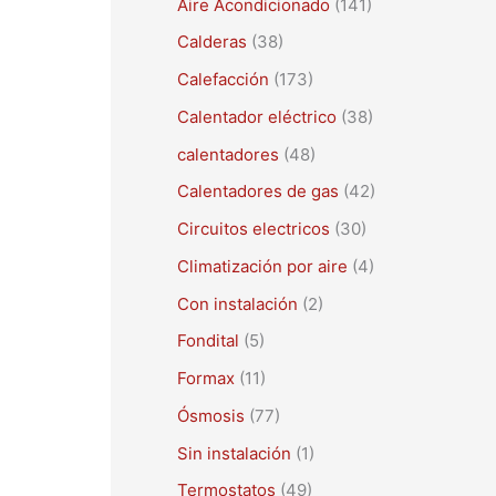
Aire Acondicionado
(141)
a
r
Calderas
(38)
p
Calefacción
(173)
o
Calentador eléctrico
(38)
r
calentadores
(48)
:
Calentadores de gas
(42)
Circuitos electricos
(30)
Climatización por aire
(4)
Con instalación
(2)
Fondital
(5)
Formax
(11)
Ósmosis
(77)
Sin instalación
(1)
Termostatos
(49)