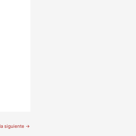
da siguiente
→